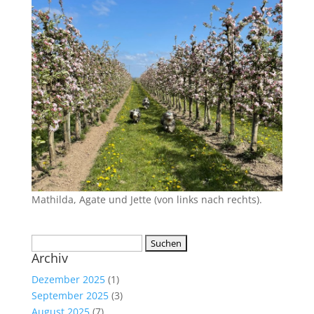
Mathilda, Agate und Jette (von links nach rechts).
Suchen
Archiv
nach:
Dezember 2025
(1)
September 2025
(3)
August 2025
(7)