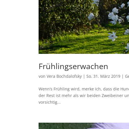
Frühlingserwachen
von
Vera Bochdalofsky
|
So. 31. März 2019
|
G
Wenn’s Frühling wird, merke ich, dass die Hun
der Rest ist mehr als wir beiden Zweibeiner 
vorsichtig...