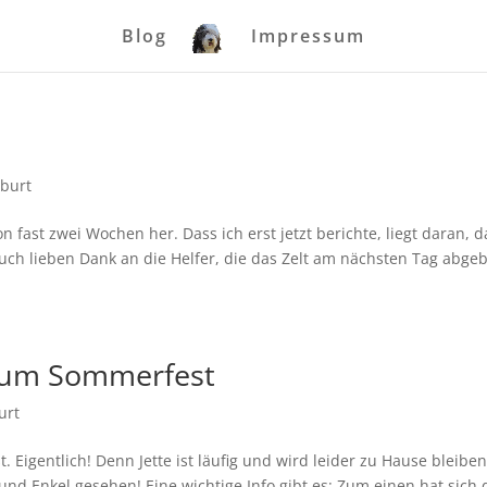
Blog
Impressum
burt
 fast zwei Wochen her. Dass ich erst jetzt berichte, liegt daran, d
uch lieben Dank an die Helfer, die das Zelt am nächsten Tag abge
zum Sommerfest
urt
. Eigentlich! Denn Jette ist läufig und wird leider zu Hause bleibe
 und Enkel gesehen! Eine wichtige Info gibt es: Zum einen hat sich 