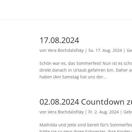
17.08.2024
von
Vera Bochdalofsky
|
Sa. 17. Aug. 2024
|
Ge
Schön war es, das Sommerfest! Nun ist es schon
direkt danach in Urlaub gefahren bin. Daher a
haben (Am Samstag hat uns der...
02.08.2024 Countdown 
von
Vera Bochdalofsky
|
Fr. 2. Aug. 2024
|
Geb
Mathilda und Jette sind bereit für’s Sommerfest
hätte sie so gern ihree Schwester, ihre Kinder