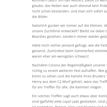
kümmern (auch um das Wetter), bleibt zu wenig
glaube, das Reden war auch diesmal kein Prob
nicht schon bestanden, und man sich sofort 
die Bilder.
Natürlich gucken wir immer auf die Kleinen. 
unsere Zuchtlinie entwickelt? Bleibt sie dabei
Beardies gesehen, sondern immer wieder gedach
Hätte mich vorher jemand gefragt, wie die Farb
genannt. Zumindest beim Sommerfest stimmte d
waren eher am wenigsten schwarz!
Nachdem Corona der Regelmäßigkeit unserer S
richtig zu einem weiteren Fest aufraffen. Wie 
Emmi zu sehen und die Familie ihres Bruders 
Henry aus dem C2-Wurf gehört, wäre das Treff
für ein Treffen für alle, die kommen mögen.
Ein solches Treffen sagt auch etwas über Kont
sind (gefühlt) viele Loyal Lads gestorben. Und
ist gestorben, Pepper, Finn und Marlow sind n