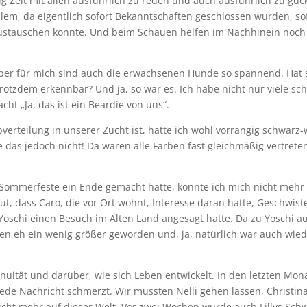
 Zeit mit allen ausführlich zu reden und auch ausführlich zu guck
lem, da eigentlich sofort Bekanntschaften geschlossen wurden, so
austauschen konnte. Und beim Schauen helfen im Nachhinein noch
Aber für mich sind auch die erwachsenen Hunde so spannend. Hat 
 trotzdem erkennbar? Und ja, so war es. Ich habe nicht nur viele sc
t „Ja, das ist ein Beardie von uns“.
verteilung in unserer Zucht ist, hätte ich wohl vorrangig schwarz
as jedoch nicht! Da waren alle Farben fast gleichmäßig vertrete
ommerfeste ein Ende gemacht hatte, konnte ich mich nicht mehr
gut, dass Caro, die vor Ort wohnt, Interesse daran hatte, Geschwist
Yoschi einen Besuch im Alten Land angesagt hatte. Da zu Yoschi a
en eh ein wenig größer geworden und, ja, natürlich war auch wied
inuität und darüber, wie sich Leben entwickelt. In den letzten Mon
 jede Nachricht schmerzt. Wir mussten Nelli gehen lassen, Christinas
icht mehr auf dieser Welt. Vor zwei Wochen wurde auch Lillys Sch