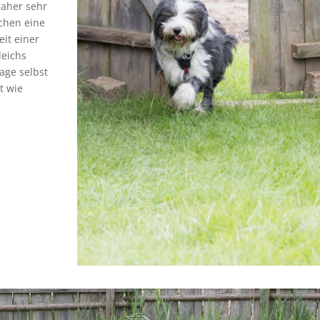
daher sehr
chen eine
eit einer
deichs
lage selbst
t wie