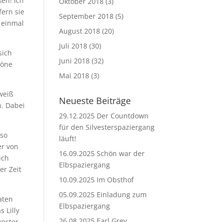
en! Ich
Oktober 2018
(3)
fern sie
September 2018
(5)
 einmal
August 2018
(20)
Juli 2018
(30)
sich
Juni 2018
(32)
höne
Mai 2018
(3)
-weiß
Neueste Beiträge
n. Dabei
29.12.2025 Der Countdown
für den Silvesterspaziergang
 so
läuft!
er von
16.09.2025 Schön war der
uch
Elbspaziergang
er Zeit
10.09.2025 Im Obsthof
05.09.2025 Einladung zum
aten
Elbspaziergang
 Lilly
26.08.2025 Earl Grey
wester