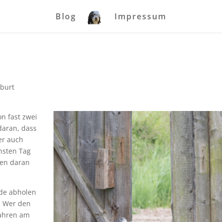
Blog
Impressum
burt
n fast zwei
 daran, dass
er auch
chsten Tag
gen daran
nde abholen
. Wer den
fahren am