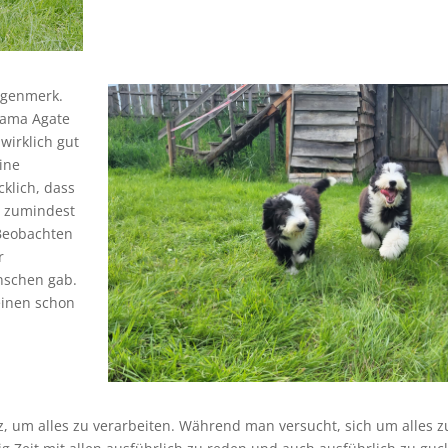
Augenmerk.
Mama Agate
wirklich gut
ine
klich, dass
s zumindest
 Beobachten
r
nschen gab.
leinen schon
rz, um alles zu verarbeiten. Während man versucht, sich um alles z