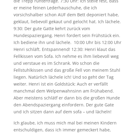
die Trepp runtertrage. 7:30 Uhr: Ich stelle fest, dass
er meine feinen Lederhauschuhe, die ich
vorsichshalber schon AUF dem Bett deponiert habe,
geklaut, liebevoll gekaut und gelocht hat. Ich lächele.
9:30: Der gute Gatte kehrt zurück vom
Hundespaziergang. Henri fordert sein Frühstück ein.
Ich bediene ihn und lächele. 10:00 Uhr bis 12:00 Uhr
Henri schläft. Entspannend! 12:30: Henri klaut das
Fellkissen vom Sofa. Ich nehme es ihm liebevoll weg
und verstaue es im Schrank. Wo schon die
Fellstuhlkissen und das große Fell von meinem Stuhl
liegen. Natürlich lächele ich! Und so geht der Tag
weiter. Henri ist ein Goldstück: Auch er verfällt
manchmal dem Welpenwahnsinn am Frühabend.
Aber meistens schlätf er dann bis die großen Hunde
den Abendspaziergang einfordern. Der gute Gate
und ich sitzen dann auf dem sofa – und lächeln!
Ich glaube, ich muss mich mal bei meinen Kindern
entschuldigen, dass ich immer gemeckert habe,