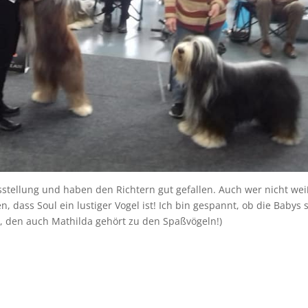
ellung und haben den Richtern gut gefallen. Auch wer nicht wei
 dass Soul ein lustiger Vogel ist! Ich bin gespannt, ob die Babys 
, den auch Mathilda gehört zu den Spaßvögeln!)