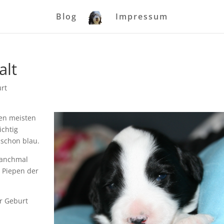
Blog
Impressum
alt
rt
den meisten
ichtig
 schon blau.
manchmal
 Piepen der
er Geburt