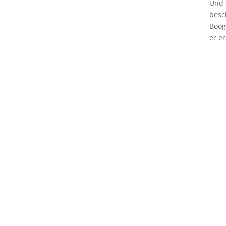
Und 
besc
Boog
er e