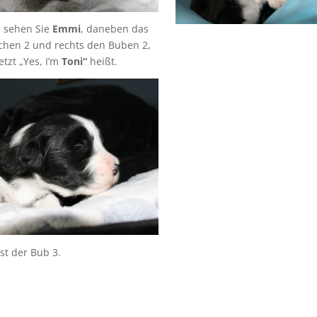
s sehen Sie
Emmi
, daneben das
hen 2 und rechts den Buben 2,
etzt „Yes, I’m
Toni“
heißt.
ist der Bub 3.