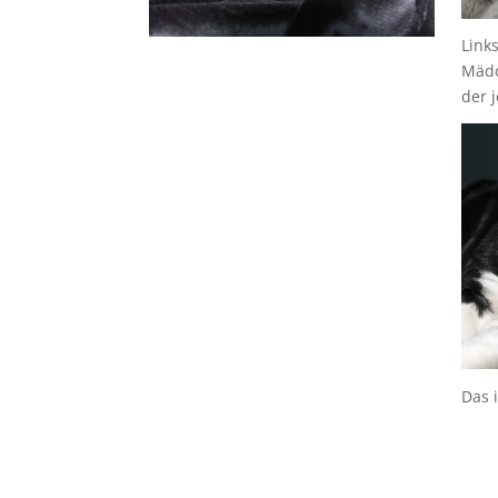
Link
Mädc
der j
Das 