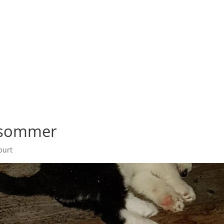
ttsommer
burt