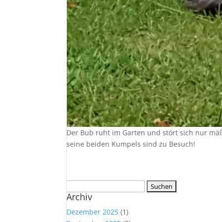
Der Bub ruht im Garten und stört sich nur mäß
seine beiden Kumpels sind zu Besuch!
Suchen
Archiv
nach:
Dezember 2025
(1)