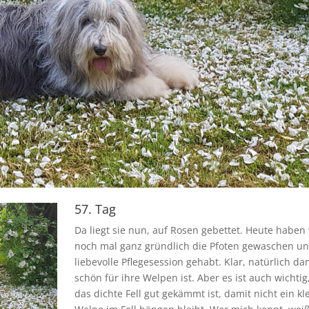
57. Tag
Da liegt sie nun, auf Rosen gebettet. Heute haben 
noch mal ganz gründlich die Pfoten gewaschen un
liebevolle Pflegesession gehabt. Klar, natürlich dam
schön für ihre Welpen ist. Aber es ist auch wichtig
das dichte Fell gut gekämmt ist, damit nicht ein kl