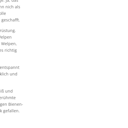
e: Ja, das
nn nich als
olle
geschafft.
srüstung.
Welpen
e Welpen,
es richtig
 entspannt
klich und
eiß und
berühmte
egen Bienen-
k gefallen.