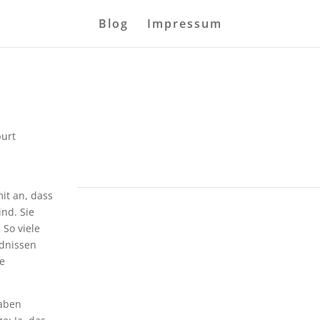
Blog
Impressum
urt
it an, dass
ind. Sie
 So viele
ndnissen
le
haben