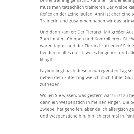
Leinentraining gemacht. Für alle Hundeneuling
muss man tatsächlich trainieren Der Welpe ka
Reflex an der Leine laufen. Anni ist aber eine t
Trainerin und zusammen haben wir das prima 
Und dann kam er: Der Tierarzt! Mit großer Au
Zum Impfen, Chippen und Kontrollieren. Die 
waren tapfer und der Tierarzt zufrieden! Fein
bei denen alles da ist, wo es hingehört und all
klingt!
Faylinn liegt nach diesem aufregenden Tag so
neben dem Futterring wie ich mich fühle: Glüc
zufrieden!
Wollen Sie wissen, was gestern war? Erst zu h
dann ein Wespenstich in meinen Finger. Die 
Zwiebel hat geholfen, aber da ich allergisch g
und Wespenstiche bin, bin ich erst mal in Pani