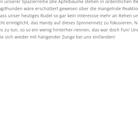
in unserer Spazierreihe (die Apfelbäume stehen in ordentlichen R
 Jagdhunden wäre erschüttert gewesen über die mangelnde Reaktio
dass unser heutiges Rudel so gar kein Interessse mehr an Rehen u
ht ermöglicht, das Handy auf dieses Spinnennetz zu fokusieren. N
s zu tun, so so ein wenig hinterher-rennen, das war doch Fun! Un
sie sich wieder mit hängender Zunge bei uns einfanden!