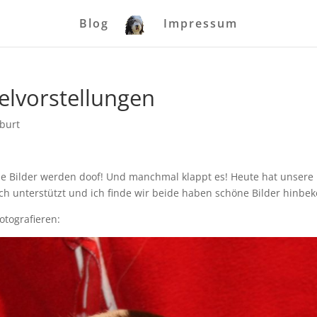
Blog
Impressum
elvorstellungen
burt
lle Bilder werden doof! Und manchmal klappt es! Heute hat unsere 
ich unterstützt und ich finde wir beide haben schöne Bilder hinb
fotografieren: