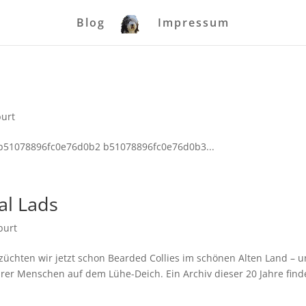
Blog
Impressum
urt
b51078896fc0e76d0b2 b51078896fc0e76d0b3...
al Lads
burt
züchten wir jetzt schon Bearded Collies im schönen Alten Land – u
hrer Menschen auf dem Lühe-Deich. Ein Archiv dieser 20 Jahre find