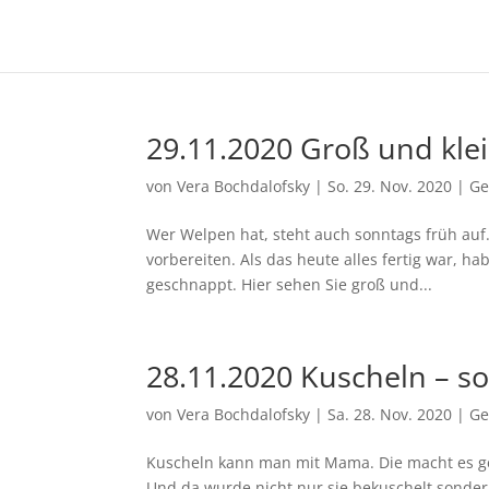
29.11.2020 Groß und kle
von
Vera Bochdalofsky
|
So. 29. Nov. 2020
|
Ge
Wer Welpen hat, steht auch sonntags früh auf
vorbereiten. Als das heute alles fertig war, 
geschnappt. Hier sehen Sie groß und...
28.11.2020 Kuscheln – so
von
Vera Bochdalofsky
|
Sa. 28. Nov. 2020
|
Ge
Kuscheln kann man mit Mama. Die macht es ge
Und da wurde nicht nur sie bekuschelt sonder