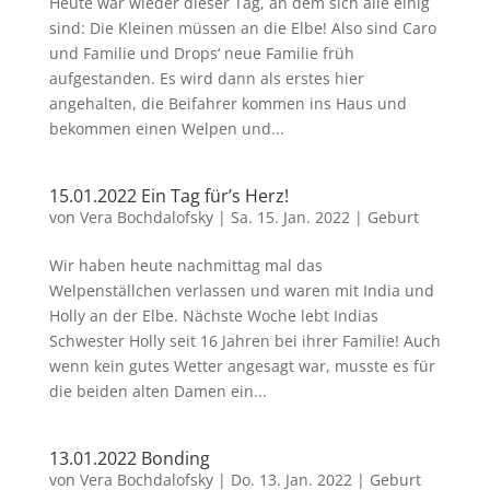
Heute war wieder dieser Tag, an dem sich alle einig
sind: Die Kleinen müssen an die Elbe! Also sind Caro
und Familie und Drops‘ neue Familie früh
aufgestanden. Es wird dann als erstes hier
angehalten, die Beifahrer kommen ins Haus und
bekommen einen Welpen und...
15.01.2022 Ein Tag für’s Herz!
von
Vera Bochdalofsky
|
Sa. 15. Jan. 2022
|
Geburt
Wir haben heute nachmittag mal das
Welpenställchen verlassen und waren mit India und
Holly an der Elbe. Nächste Woche lebt Indias
Schwester Holly seit 16 Jahren bei ihrer Familie! Auch
wenn kein gutes Wetter angesagt war, musste es für
die beiden alten Damen ein...
13.01.2022 Bonding
von
Vera Bochdalofsky
|
Do. 13. Jan. 2022
|
Geburt