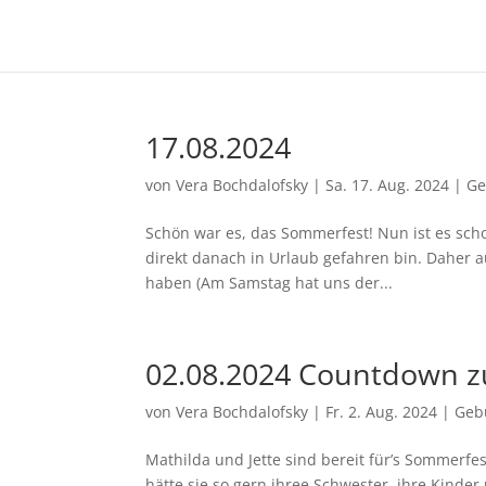
17.08.2024
von
Vera Bochdalofsky
|
Sa. 17. Aug. 2024
|
Ge
Schön war es, das Sommerfest! Nun ist es schon
direkt danach in Urlaub gefahren bin. Daher a
haben (Am Samstag hat uns der...
02.08.2024 Countdown 
von
Vera Bochdalofsky
|
Fr. 2. Aug. 2024
|
Geb
Mathilda und Jette sind bereit für’s Sommerfest
hätte sie so gern ihree Schwester, ihre Kinder