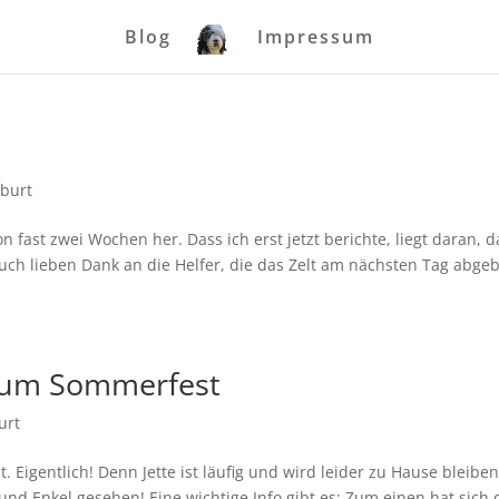
Blog
Impressum
burt
 fast zwei Wochen her. Dass ich erst jetzt berichte, liegt daran, d
uch lieben Dank an die Helfer, die das Zelt am nächsten Tag abge
zum Sommerfest
urt
. Eigentlich! Denn Jette ist läufig und wird leider zu Hause bleibe
 und Enkel gesehen! Eine wichtige Info gibt es: Zum einen hat sich 